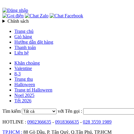
Chính sách
Trang chủ
Giỏ hàng
Hướng dẫn đặt hàng
Thanh toán
Liên hệ
Khăn choàng
Valentine
8-3
Trung thu
Halloween
Trang trí Halloween
Noel 2025
Tết 2026
Tìm kiếm
với Tên gọi :
HOTLINE :
0902366635
-
0918366635
-
028 3559 1989
TP.HCM :
88 Gò Dầu, P. Tân Quý, Q.Tân Phú, TP.HCM