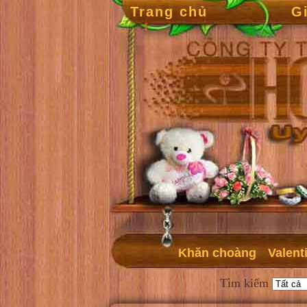
Trang chủ
G
Khăn choàng
Valent
Tìm kiếm