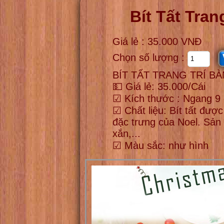
Bít Tất Tran
Giá lẻ : 35.000 VNĐ
Chọn số lượng :
BÍT TẤT TRANG TRÍ BÀN
💵 Giá lẻ: 35.000/Cái
☑ Kích thước : Ngang 9
☑ Chất liệu: Bít tất đượ
đặc trưng của Noel. Sản 
xắn,...
☑ Màu sắc: như hình