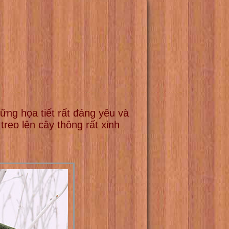
hững họa tiết rất đáng yêu và
reo lên cây thông rất xinh