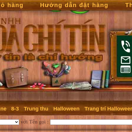
iỏ hàng
Hướng dẫn đặt hàng
T
ine
8-3
Trung thu
Halloween
Trang trí Hallowee
với Tên gọi :