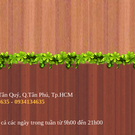
.Tân Quý, Q.Tân Phú, Tp.HCM
6635
-
0934134635
ả các ngày trong tuần từ 9h00 đến 21h00