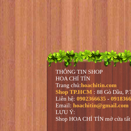
THÔNG TIN SHOP
HOA CHÍ TÍN
Trang chủ:
hoachitin.com
Shop TP.HCM
: 88 Gò Dầu, P
Liên hệ:
0902366635
-
091836
Email:
hoachitin@gmail.com
LƯU Ý:
Shop HOA CHÍ TÍN mở cửa tất c