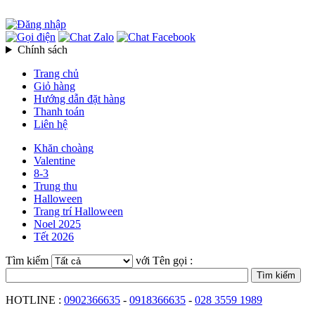
Chính sách
Trang chủ
Giỏ hàng
Hướng dẫn đặt hàng
Thanh toán
Liên hệ
Khăn choàng
Valentine
8-3
Trung thu
Halloween
Trang trí Halloween
Noel 2025
Tết 2026
Tìm kiếm
với Tên gọi :
HOTLINE :
0902366635
-
0918366635
-
028 3559 1989