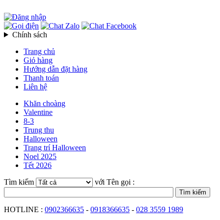
Chính sách
Trang chủ
Giỏ hàng
Hướng dẫn đặt hàng
Thanh toán
Liên hệ
Khăn choàng
Valentine
8-3
Trung thu
Halloween
Trang trí Halloween
Noel 2025
Tết 2026
Tìm kiếm
với Tên gọi :
HOTLINE :
0902366635
-
0918366635
-
028 3559 1989