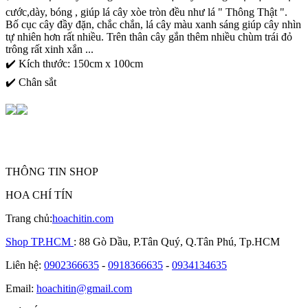
cước,dày, bóng , giúp lá cây xòe tròn đều như lá " Thông Thật ".
Bố cục cây đầy đặn, chắc chắn, lá cây màu xanh sáng giúp cây nhìn
tự nhiên hơn rất nhiều. Trên thân cây gắn thêm nhiều chùm trái đỏ
trông rất xinh xắn ...
✔️ Kích thước: 150cm x 100cm
✔️ Chân sắt
THÔNG TIN SHOP
HOA CHÍ TÍN
Trang chủ:
hoachitin.com
Shop TP.HCM
: 88 Gò Dầu, P.Tân Quý, Q.Tân Phú, Tp.HCM
Liên hệ:
0902366635
-
0918366635
-
0934134635
Email:
hoachitin@gmail.com