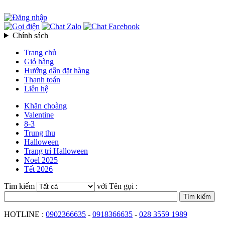
Chính sách
Trang chủ
Giỏ hàng
Hướng dẫn đặt hàng
Thanh toán
Liên hệ
Khăn choàng
Valentine
8-3
Trung thu
Halloween
Trang trí Halloween
Noel 2025
Tết 2026
Tìm kiếm
với Tên gọi :
HOTLINE :
0902366635
-
0918366635
-
028 3559 1989