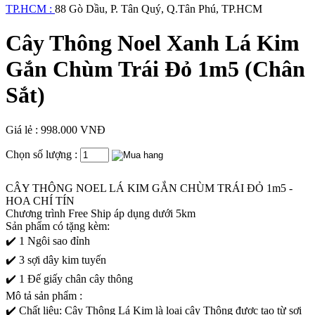
TP.HCM :
88 Gò Dầu, P. Tân Quý, Q.Tân Phú, TP.HCM
Cây Thông Noel Xanh Lá Kim
Gắn Chùm Trái Đỏ 1m5 (Chân
Sắt)
Giá lẻ : 998.000 VNĐ
Chọn số lượng :
CÂY THÔNG NOEL LÁ KIM GẮN CHÙM TRÁI ĐỎ 1m5 -
HOA CHÍ TÍN
Chương trình Free Ship áp dụng dưới 5km
Sản phẩm có tặng kèm:
✔️ 1 Ngôi sao đỉnh
✔️ 3 sợi dây kim tuyến
✔️ 1 Đế giấy chân cây thông
Mô tả sản phẩm :
✔️ Chất liệu: Cây Thông Lá Kim là loại cây Thông được tạo từ sợi