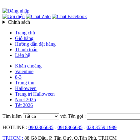
Chính sách
Trang chủ
Giỏ hàng
Hướng dẫn đặt hàng
Thanh toán
Liên hệ
Khăn choàng
Valentine
8-3
Trung thu
Halloween
Trang trí Halloween
Noel 2025
Tết 2026
Tìm kiếm
với Tên gọi :
HOTLINE :
0902366635
-
0918366635
-
028 3559 1989
TP.HCM :
88 Gò Dầu, P. Tân Quý, Q.Tân Phú, TP.HCM