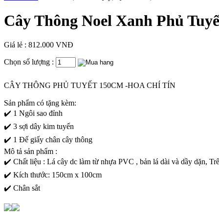
Cây Thông Noel Xanh Phủ Tuyế
Giá lẻ : 812.000 VNĐ
Chọn số lượng :
CÂY THÔNG PHỦ TUYẾT 150CM -HOA CHÍ TÍN
Sản phẩm có tặng kèm:
✔️ 1 Ngôi sao đỉnh
✔️ 3 sợi dây kim tuyến
✔️ 1 Đế giấy chân cây thông
Mô tả sản phẩm :
✔️ Chất liệu : Lá cây dc làm từ nhựa PVC , bản lá dài và dầy dặn, Tr
✔️ Kích thước: 150cm x 100cm
✔️ Chân sắt