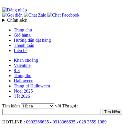
Chính sách
Trang chủ
Giỏ hàng
Hướng dẫn đặt hàng
Thanh toán
Liên hệ
Khăn choàng
Valentine
8-3
Trung thu
Halloween
Trang trí Halloween
Noel 2025
Tết 2026
Tìm kiếm
với Tên gọi :
HOTLINE :
0902366635
-
0918366635
-
028 3559 1989