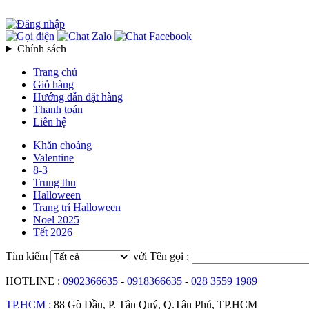
Chính sách
Trang chủ
Giỏ hàng
Hướng dẫn đặt hàng
Thanh toán
Liên hệ
Khăn choàng
Valentine
8-3
Trung thu
Halloween
Trang trí Halloween
Noel 2025
Tết 2026
Tìm kiếm
với Tên gọi :
HOTLINE :
0902366635
-
0918366635
-
028 3559 1989
TP.HCM :
88 Gò Dầu, P. Tân Quý, Q.Tân Phú, TP.HCM