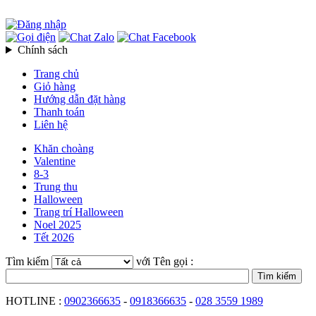
Chính sách
Trang chủ
Giỏ hàng
Hướng dẫn đặt hàng
Thanh toán
Liên hệ
Khăn choàng
Valentine
8-3
Trung thu
Halloween
Trang trí Halloween
Noel 2025
Tết 2026
Tìm kiếm
với Tên gọi :
HOTLINE :
0902366635
-
0918366635
-
028 3559 1989