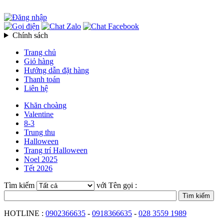
Chính sách
Trang chủ
Giỏ hàng
Hướng dẫn đặt hàng
Thanh toán
Liên hệ
Khăn choàng
Valentine
8-3
Trung thu
Halloween
Trang trí Halloween
Noel 2025
Tết 2026
Tìm kiếm
với Tên gọi :
HOTLINE :
0902366635
-
0918366635
-
028 3559 1989