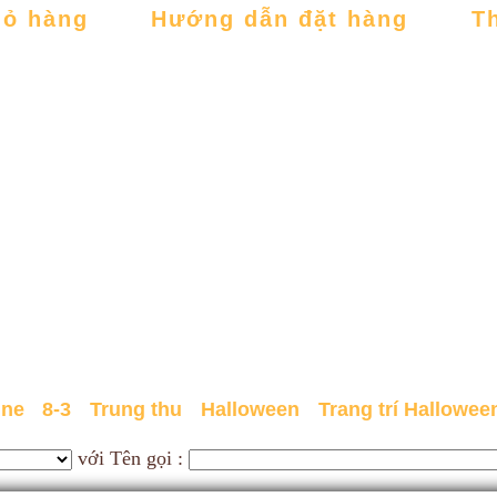
iỏ hàng
Hướng dẫn đặt hàng
T
ine
8-3
Trung thu
Halloween
Trang trí Hallowee
với Tên gọi :