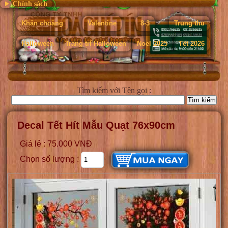
Chính sách
Khăn choàng
Valentine
8-3
Trung thu
Halloween
Trang trí Halloween
Noel 2025
Tết 2026
Tìm kiếm
với Tên gọi :
Decal Tết Hít Mẫu Quạt 76x90cm
Giá lẻ : 75.000 VNĐ
Chọn số lượng :