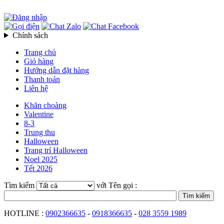
Chính sách
Trang chủ
Giỏ hàng
Hướng dẫn đặt hàng
Thanh toán
Liên hệ
Khăn choàng
Valentine
8-3
Trung thu
Halloween
Trang trí Halloween
Noel 2025
Tết 2026
Tìm kiếm
với Tên gọi :
HOTLINE :
0902366635
-
0918366635
-
028 3559 1989