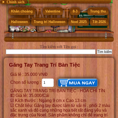
Chính sách
Khăn choàng
Valentine
8-3
Trung thu
Halloween
Trang trí Halloween
Noel 2025
Tết 2026
Tìm kiếm
với Tên gọi :
Găng Tay Trang Trí Bàn Tiệc
Giá lẻ : 35.000 VNĐ
Chọn số lượng :
GĂNG TAY TRANG TRÍ BÀN TIỆC - HOA CHÍ TÍN
💵 Giá lẻ: 35.000/Cái
☑ Kích thước : Ngang 9 cm x Cao 13 cm
☑ Chất liệu: Găng tay được làm từ vải nỉ , phối 2 màu
sắc xanh và đỏ cùng những họa tiết rất đáng yêu và
đặc trưng của Noel. Sản phẩm không chỉ để trang trí