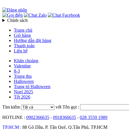
Chính sách
Trang chủ
Giỏ hàng
Hướng dẫn đặt hàng
Thanh toán
Liên hệ
Khăn choàng
Valentine
8-3
Trung thu
Halloween
Trang trí Halloween
Noel 2025
Tết 2026
Tìm kiếm
với Tên gọi :
HOTLINE :
0902366635
-
0918366635
-
028 3559 1989
TP.HCM :
88 Gò Dầu, P. Tân Quý, Q.Tân Phú, TP.HCM