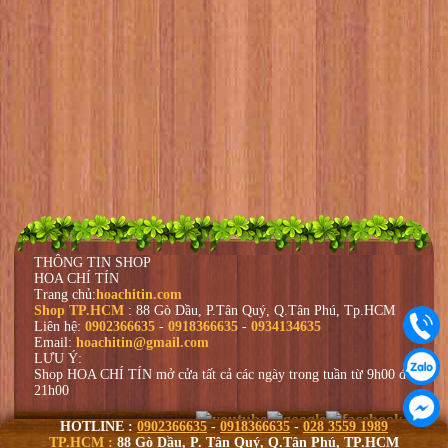
THÔNG TIN SHOP
HOA CHÍ TÍN
Trang chủ:
hoachitin.com
Shop TP.HCM
: 88 Gò Dầu, P.Tân Quý, Q.Tân Phú, Tp.HCM
Liên hệ:
0902366635
-
0918366635
-
0934134635
Email:
hoachitin@gmail.com
LƯU Ý:
Shop HOA CHÍ TÍN mở cửa tất cả các ngày trong tuần từ 9h00 đến
21h00
coppyright@HOACHITIN
HOTLINE :
0902366635
-
0918366635
-
028 3559 1989
Design by hoachitin.com
TP.HCM :
88 Gò Dầu, P. Tân Quý, Q.Tân Phú, TP.HCM