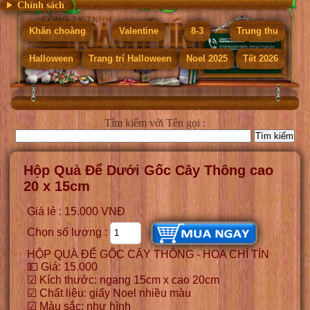
Chính sách
Khăn choàng
Valentine
8-3
Trung thu
Halloween
Trang trí Halloween
Noel 2025
Tết 2026
Tìm kiếm
với Tên gọi :
Hộp Quà Để Dưới Gốc Cây Thông cao
20 x 15cm
Giá lẻ : 15.000 VNĐ
Chọn số lượng :
HỘP QUÀ ĐỂ GỐC CÂY THÔNG - HOA CHÍ TÍN
💵 Giá: 15.000
☑ Kích thước: ngang 15cm x cao 20cm
☑ Chất liệu: giấy Noel nhiều màu
☑ Màu sắc: như hình