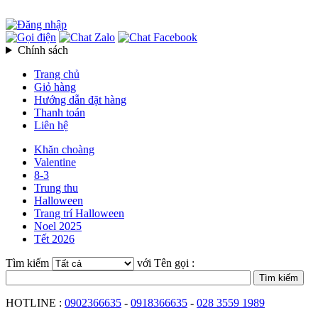
Chính sách
Trang chủ
Giỏ hàng
Hướng dẫn đặt hàng
Thanh toán
Liên hệ
Khăn choàng
Valentine
8-3
Trung thu
Halloween
Trang trí Halloween
Noel 2025
Tết 2026
Tìm kiếm
với Tên gọi :
HOTLINE :
0902366635
-
0918366635
-
028 3559 1989