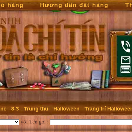
iỏ hàng
Hướng dẫn đặt hàng
T
ine
8-3
Trung thu
Halloween
Trang trí Hallowee
với Tên gọi :