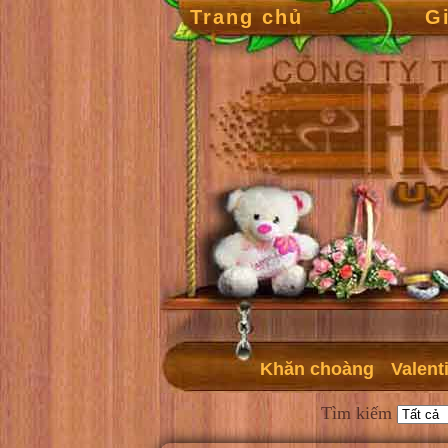
Trang chủ
G
Khăn choàng
Valent
Tìm kiếm