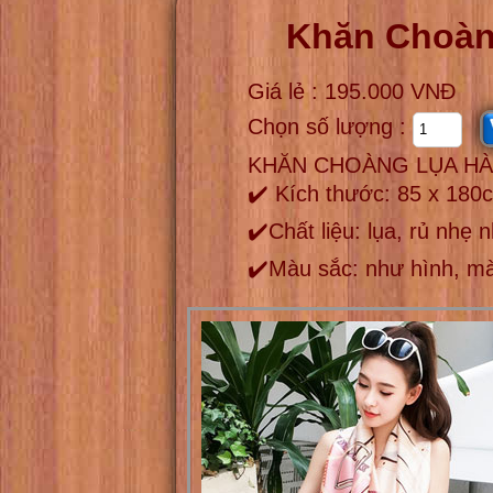
Khăn Choàn
Giá lẻ : 195.000 VNĐ
Chọn số lượng :
KHĂN CHOÀNG LỤA HÀ
✔️ Kích thước: 85 x 180
✔️Chất liệu: lụa, rủ nhẹ
✔️Màu sắc: như hình, mà