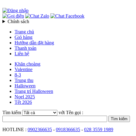
Chính sách
Trang chủ
Giỏ hàng
Hướng dẫn đặt hàng
Thanh toán
Liên hệ
Khăn choàng
Valentine
8-3
Trung thu
Halloween
Trang trí Halloween
Noel 2025
Tết 2026
Tìm kiếm
với Tên gọi :
HOTLINE :
0902366635
-
0918366635
-
028 3559 1989