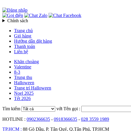
Chính sách
Trang chủ
Giỏ hàng
Hướng dẫn đặt hàng
Thanh toán
Liên hệ
Khăn choàng
Valentine
8-3
Trung thu
Halloween
Trang trí Halloween
Noel 2025
Tết 2026
Tìm kiếm
với Tên gọi :
HOTLINE :
0902366635
-
0918366635
-
028 3559 1989
TP.HCM :
88 Gò Dầu, P. Tân Quý, Q.Tân Phú, TP.HCM