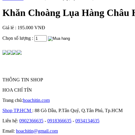
Khăn Choàng Lụa Hàng Châu H
Giá lẻ : 195.000 VNĐ
Chọn số lượng :
THÔNG TIN SHOP
HOA CHÍ TÍN
Trang chủ:
hoachitin.com
Shop TP.HCM
: 88 Gò Dầu, P.Tân Quý, Q.Tân Phú, Tp.HCM
Liên hệ:
0902366635
-
0918366635
-
0934134635
Email:
hoachitin@gmail.com