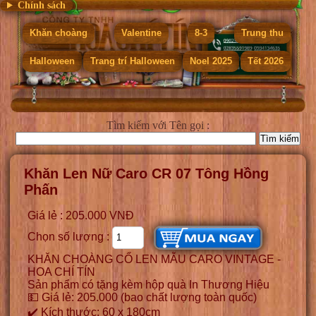
Chính sách
Khăn choàng
Valentine
8-3
Trung thu
Halloween
Trang trí Halloween
Noel 2025
Tết 2026
Tìm kiếm
với Tên gọi :
Khăn Len Nữ Caro CR 07 Tông Hồng
Phấn
Giá lẻ : 205.000 VNĐ
Chọn số lượng :
KHĂN CHOÀNG CỔ LEN MẪU CARO VINTAGE -
HOA CHÍ TÍN
Sản phẩm có tặng kèm hộp quà In Thương Hiệu
💵 Giá lẻ: 205.000 (bao chất lượng toàn quốc)
✔️ Kích thước: 60 x 180cm