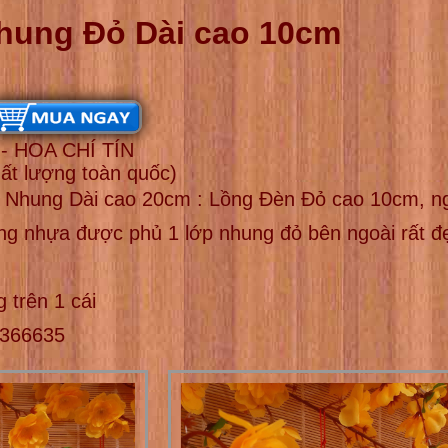
hung Đỏ Dài cao 10cm
 HOA CHÍ TÍN
hất lượng toàn quốc)
n Nhung Dài cao 20cm : Lồng Đèn Đỏ cao 10cm, n
ằng nhựa được phủ 1 lớp nhung đỏ bên ngoài rất đ
 trên 1 cái
2366635