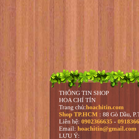
THÔNG TIN SHOP
HOA CHÍ TÍN
Trang chủ:
hoachitin.com
Shop TP.HCM
: 88 Gò Dầu, P
Liên hệ:
0902366635
-
091836
Email:
hoachitin@gmail.com
LƯU Ý: