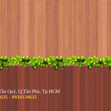
.Tân Quý, Q.Tân Phú, Tp.HCM
6635
-
0934134635