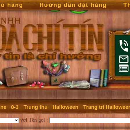
iỏ hàng
Hướng dẫn đặt hàng
T
ine
8-3
Trung thu
Halloween
Trang trí Hallowee
với Tên gọi :