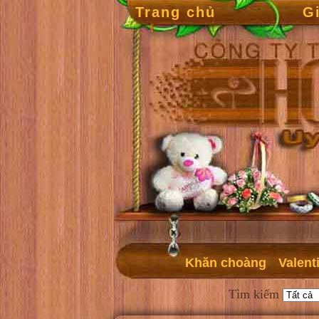
Trang chủ
G
Khăn choàng
Valent
Tìm kiếm