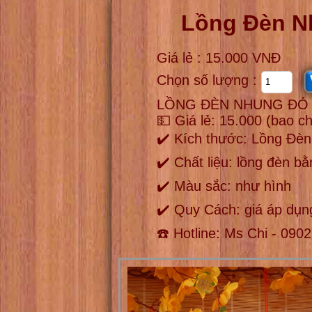
Lồng Đèn N
Giá lẻ : 15.000 VNĐ
Chọn số lượng :
LỒNG ĐÈN NHUNG ĐỎ -
💵 Giá lẻ: 15.000 (bao c
✔️ Kích thước: Lồng Đè
✔️ Chất liệu: lồng đèn b
✔️ Màu sắc: như hình
✔️ Quy Cách: giá áp dụng
☎️ Hotline: Ms Chi - 090