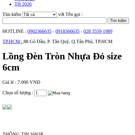
Tết 2026
Tìm kiếm
với Tên gọi :
HOTLINE :
0902366635
-
0918366635
-
028 3559 1989
TP.HCM :
88 Gò Dầu, P. Tân Quý, Q.Tân Phú, TP.HCM
Lồng Đèn Tròn Nhựa Đỏ size
6cm
Giá lẻ : 7.000 VNĐ
Chọn số lượng :
THÔNG TIN SHOP