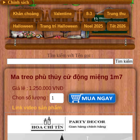
Chính sách
Khăn choàng
Valentine
8-3
Trung thu
Halloween
Trang trí Halloween
Noel 2025
Tết 2026
Tìm kiếm
với Tên gọi :
Ma treo phù thủy cử động miệng 1m7
Giá lẻ : 1.250.000 VNĐ
Chọn số lượng :
Link video sản phẩm