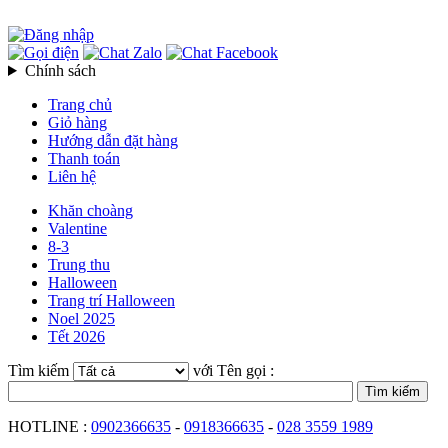
Chính sách
Trang chủ
Giỏ hàng
Hướng dẫn đặt hàng
Thanh toán
Liên hệ
Khăn choàng
Valentine
8-3
Trung thu
Halloween
Trang trí Halloween
Noel 2025
Tết 2026
Tìm kiếm
với Tên gọi :
HOTLINE :
0902366635
-
0918366635
-
028 3559 1989