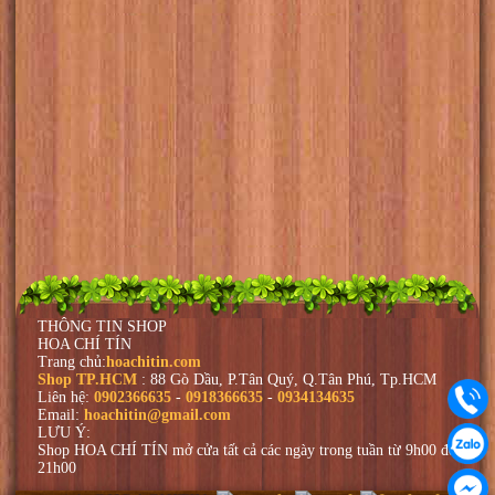
THÔNG TIN SHOP
HOA CHÍ TÍN
Trang chủ:
hoachitin.com
Shop TP.HCM
: 88 Gò Dầu, P.Tân Quý, Q.Tân Phú, Tp.HCM
Liên hệ:
0902366635
-
0918366635
-
0934134635
Email:
hoachitin@gmail.com
LƯU Ý:
Shop HOA CHÍ TÍN mở cửa tất cả các ngày trong tuần từ 9h00 đến
21h00