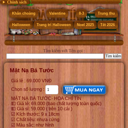
Chính sách
Khăn choàng
Valentine
8-3
Trung thu
Halloween
Trang trí Halloween
Noel 2025
Tết 2026
Tìm kiếm
với Tên gọi :
Mặt Nạ Bá Tước
Giá lẻ : 69.000 VNĐ
Chọn số lượng :
MẶT NẠ BÁ TƯỚC- HOA CHÍ TÍN
💵 Giá lẻ: 69.000 (bao chất lượng toàn quốc)
💵 Giá sỉ: 59.000 ( trên 10 cái )
☑ Kích thước: 9 x 18cm
☑ Chất liệu: nhựa cứng
☑ Màu sắc: như hình