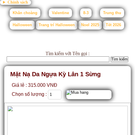
Chính sách
Khăn choàng
Valentine
8-3
Trung thu
Halloween
Trang trí Halloween
Noel 2025
Tết 2026
Tìm kiếm
với Tên gọi :
Mặt Nạ Da Ngựa Kỳ Lân 1 Sừng
Giá lẻ : 315.000 VNĐ
Chọn số lượng :