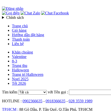
Chính sách
Trang chủ
Giỏ hàng
Hướng dẫn đặt hàng
Thanh toán
Liên hệ
Khăn choàng
Valentine
8-3
Trung thu
Halloween
Trang trí Halloween
Noel 2025
Tết 2026
Tìm kiếm
với Tên gọi :
HOTLINE :
0902366635
-
0918366635
-
028 3559 1989
TP.HCM :
88 Gò Dầu, P. Tân Quý, Q.Tân Phú, TP.HCM