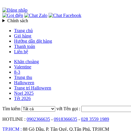
Chính sách
Trang chủ
Giỏ hàng
Hướng dẫn đặt hàng
Thanh toán
Liên hệ
Khăn choàng
Valentine
8-3
Trung thu
Halloween
Trang trí Halloween
Noel 2025
Tết 2026
Tìm kiếm
với Tên gọi :
HOTLINE :
0902366635
-
0918366635
-
028 3559 1989
TP.HCM :
88 Gò Dầu, P. Tân Quý, Q.Tân Phú, TP.HCM