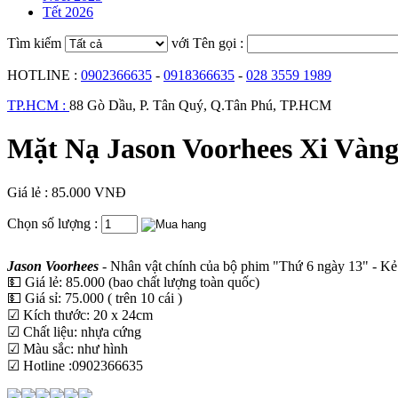
Tết 2026
Tìm kiếm
với Tên gọi :
HOTLINE :
0902366635
-
0918366635
-
028 3559 1989
TP.HCM :
88 Gò Dầu, P. Tân Quý, Q.Tân Phú, TP.HCM
Mặt Nạ Jason Voorhees Xi Vàng
Giá lẻ : 85.000 VNĐ
Chọn số lượng :
Jason Voorhees
- Nhân vật chính của bộ phim "Thứ 6 ngày 13" - K
💵 Giá lẻ: 85.000 (bao chất lượng toàn quốc)
💵 Giá sỉ: 75.000 ( trên 10 cái )
☑ Kích thước: 20 x 24cm
☑ Chất liệu: nhựa cứng
☑ Màu sắc: như hình
☑ Hotline :0902366635