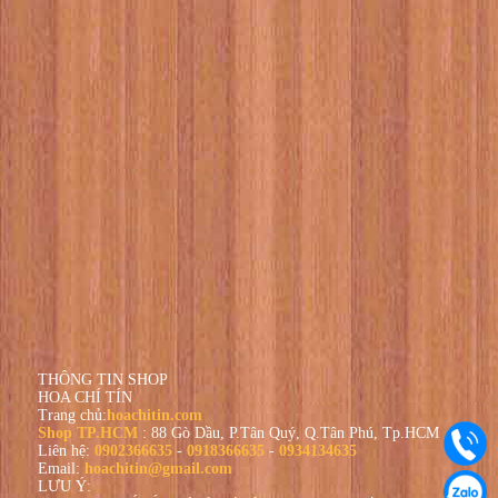
THÔNG TIN SHOP
HOA CHÍ TÍN
Trang chủ:
hoachitin.com
Shop TP.HCM
: 88 Gò Dầu, P.Tân Quý, Q.Tân Phú, Tp.HCM
Liên hệ:
0902366635
-
0918366635
-
0934134635
Email:
hoachitin@gmail.com
LƯU Ý: