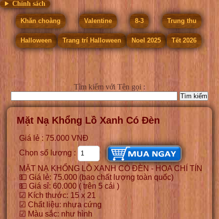
Chính sách
Khăn choàng
Valentine
8-3
Trung thu
Halloween
Trang trí Halloween
Noel 2025
Tết 2026
Tìm kiếm
với Tên gọi :
Mặt Nạ Khổng Lồ Xanh Có Đèn
Giá lẻ : 75.000 VNĐ
Chọn số lượng :
MẶT NẠ KHỔNG LỒ XANH CÓ ĐÈN - HOA CHÍ TÍN
💵 Giá lẻ: 75.000 (bao chất lượng toàn quốc)
💵 Giá sỉ: 60.000 ( trên 5 cái )
☑ Kích thước: 15 x 21
☑ Chất liệu: nhựa cứng
☑ Màu sắc: như hình