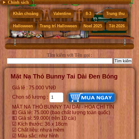
Chính sách
Khăn choàng
Valentine
8-3
Trung thu
Halloween
Trang trí Halloween
Noel 2025
Tết 2026
Tìm kiếm
với Tên gọi :
Mặt Nạ Thỏ Bunny Tai Dài Đen Bóng
Giá lẻ : 75.000 VNĐ
Chọn số lượng :
MẶT NẠ THỎ BUNNY TAI DÀI - HOA CHÍ TÍN
💵 Giá lẻ: 75.000 (bao chất lượng toàn quốc)
💵 Giá sỉ: 59.000( trên 10 cái)
☑ Kích thước: 36 x 18cm
☑ Chất liệu: nhựa mềm
☑ Màu sắc: như hình