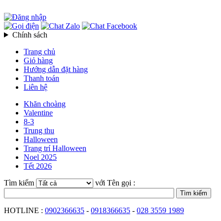
Chính sách
Trang chủ
Giỏ hàng
Hướng dẫn đặt hàng
Thanh toán
Liên hệ
Khăn choàng
Valentine
8-3
Trung thu
Halloween
Trang trí Halloween
Noel 2025
Tết 2026
Tìm kiếm
với Tên gọi :
HOTLINE :
0902366635
-
0918366635
-
028 3559 1989