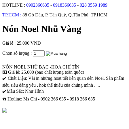
HOTLINE :
0902366635
-
0918366635
-
028 3559 1989
TP.HCM :
88 Gò Dầu, P. Tân Quý, Q.Tân Phú, TP.HCM
Nón Noel Nhũ Vàng
Giá lẻ : 25.000 VNĐ
Chọn số lượng :
NÓN NOEL NHŨ BẠC -HOA CHÍ TÍN
💵 Giá lẻ: 25.000 (bao chất lượng toàn quốc)
✔️ Chất Liệu: Vải in những hoạt tiết liên quan đến Noel. Sản phẩm
siêu siêu đáng yêu , hok thể thiếu của chúng mình , ...
✔️Màu Sắc: Như Hình
☎️ Hotline: Ms Chi - 0902 366 635 - 0918 366 635