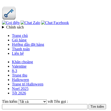
Chính sách
Trang chủ
Giỏ hàng
Hướng dẫn đặt hàng
Thanh toán
Liên hệ
Khăn choàng
Valentine
8-3
Trung thu
Halloween
Trang trí Halloween
Noel 2025
Tết 2026
Tìm kiếm
với Tên gọi :