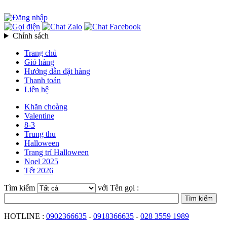
Chính sách
Trang chủ
Giỏ hàng
Hướng dẫn đặt hàng
Thanh toán
Liên hệ
Khăn choàng
Valentine
8-3
Trung thu
Halloween
Trang trí Halloween
Noel 2025
Tết 2026
Tìm kiếm
với Tên gọi :
HOTLINE :
0902366635
-
0918366635
-
028 3559 1989