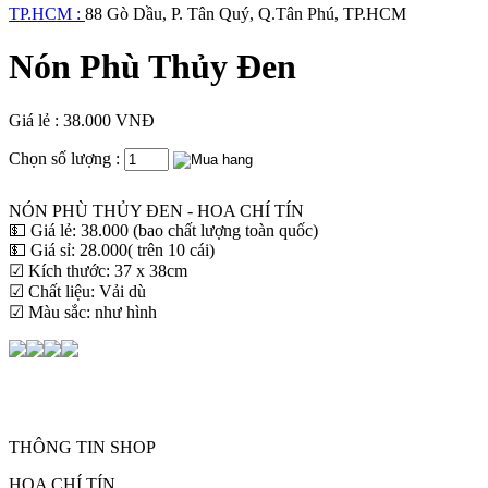
TP.HCM :
88 Gò Dầu, P. Tân Quý, Q.Tân Phú, TP.HCM
Nón Phù Thủy Đen
Giá lẻ : 38.000 VNĐ
Chọn số lượng :
NÓN PHÙ THỦY ĐEN - HOA CHÍ TÍN
💵 Giá lẻ: 38.000 (bao chất lượng toàn quốc)
💵 Giá sỉ: 28.000( trên 10 cái)
☑ Kích thước: 37 x 38cm
☑ Chất liệu: Vải dù
☑ Màu sắc: như hình
THÔNG TIN SHOP
HOA CHÍ TÍN