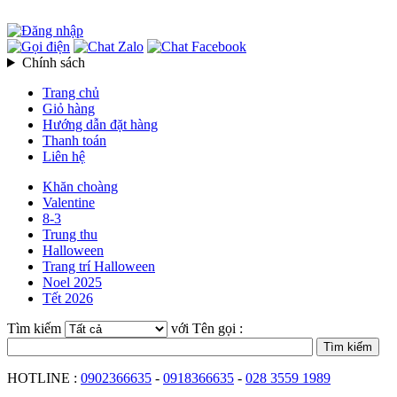
Chính sách
Trang chủ
Giỏ hàng
Hướng dẫn đặt hàng
Thanh toán
Liên hệ
Khăn choàng
Valentine
8-3
Trung thu
Halloween
Trang trí Halloween
Noel 2025
Tết 2026
Tìm kiếm
với Tên gọi :
HOTLINE :
0902366635
-
0918366635
-
028 3559 1989