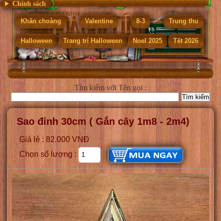
Chính sách
Khăn choàng
Valentine
8-3
Trung thu
Halloween
Trang trí Halloween
Noel 2025
Tết 2026
Tìm kiếm
với Tên gọi :
Sao đỉnh 30cm ( Gắn cây 1m8 - 2m4)
Giá lẻ : 82.000 VNĐ
Chọn số lượng :