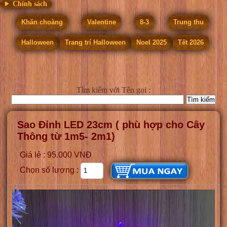
Chính sách
Khăn choàng
Valentine
8-3
Trung thu
Halloween
Trang trí Halloween
Noel 2025
Tết 2026
Tìm kiếm
với Tên gọi :
Sao Đỉnh LED 23cm ( phù hợp cho Cây
Thông từ 1m5- 2m1)
Giá lẻ : 95.000 VNĐ
Chọn số lượng :