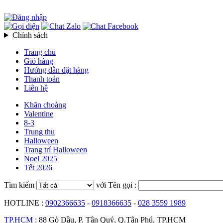
Chính sách
Trang chủ
Giỏ hàng
Hướng dẫn đặt hàng
Thanh toán
Liên hệ
Khăn choàng
Valentine
8-3
Trung thu
Halloween
Trang trí Halloween
Noel 2025
Tết 2026
Tìm kiếm
với Tên gọi :
HOTLINE :
0902366635
-
0918366635
-
028 3559 1989
TP.HCM :
88 Gò Dầu, P. Tân Quý, Q.Tân Phú, TP.HCM