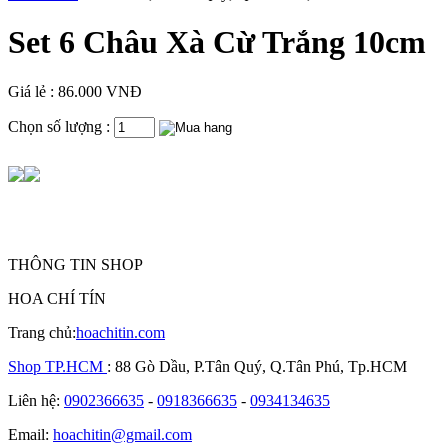
Set 6 Châu Xà Cừ Trắng 10cm
Giá lẻ : 86.000 VNĐ
Chọn số lượng :
THÔNG TIN SHOP
HOA CHÍ TÍN
Trang chủ:
hoachitin.com
Shop TP.HCM
: 88 Gò Dầu, P.Tân Quý, Q.Tân Phú, Tp.HCM
Liên hệ:
0902366635
-
0918366635
-
0934134635
Email:
hoachitin@gmail.com