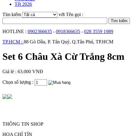
Tết 2026
Tìm kiếm
với Tên gọi :
HOTLINE :
0902366635
-
0918366635
-
028 3559 1989
TP.HCM :
88 Gò Dầu, P. Tân Quý, Q.Tân Phú, TP.HCM
Set 6 Châu Xà Cừ Trắng 8cm
Giá lẻ : 63.000 VNĐ
Chọn số lượng :
THÔNG TIN SHOP
HOA CHÍ TÍN