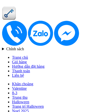
Chính sách
Trang chủ
Giỏ hàng
Hướng dẫn đặt hàng
Thanh toán
Liên hệ
Khăn choàng
Valentine
8-3
Trung thu
Halloween
Trang trí Halloween
Noel 2025