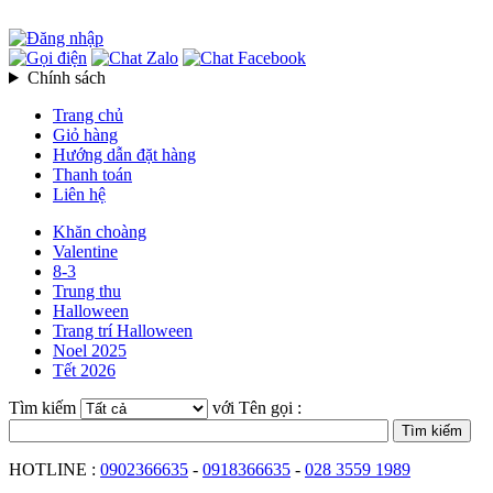
Chính sách
Trang chủ
Giỏ hàng
Hướng dẫn đặt hàng
Thanh toán
Liên hệ
Khăn choàng
Valentine
8-3
Trung thu
Halloween
Trang trí Halloween
Noel 2025
Tết 2026
Tìm kiếm
với Tên gọi :
HOTLINE :
0902366635
-
0918366635
-
028 3559 1989