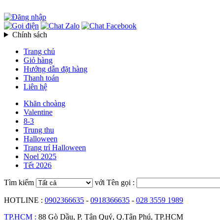
Chính sách
Trang chủ
Giỏ hàng
Hướng dẫn đặt hàng
Thanh toán
Liên hệ
Khăn choàng
Valentine
8-3
Trung thu
Halloween
Trang trí Halloween
Noel 2025
Tết 2026
Tìm kiếm
với Tên gọi :
HOTLINE :
0902366635
-
0918366635
-
028 3559 1989
TP.HCM :
88 Gò Dầu, P. Tân Quý, Q.Tân Phú, TP.HCM