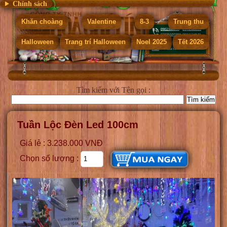
Chính sách
Khăn choàng
Valentine
8-3
Trung thu
Halloween
Trang trí Halloween
Noel 2025
Tết 2026
Tìm kiếm
với Tên gọi :
Tuần Lộc Đèn Led 100cm
Giá lẻ : 3.238.000 VNĐ
Chọn số lượng :