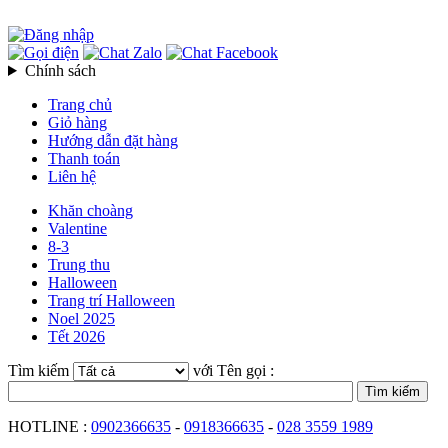
Chính sách
Trang chủ
Giỏ hàng
Hướng dẫn đặt hàng
Thanh toán
Liên hệ
Khăn choàng
Valentine
8-3
Trung thu
Halloween
Trang trí Halloween
Noel 2025
Tết 2026
Tìm kiếm
với Tên gọi :
HOTLINE :
0902366635
-
0918366635
-
028 3559 1989