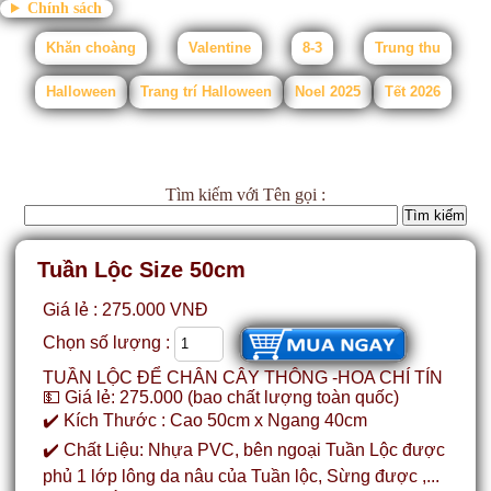
Chính sách
Khăn choàng
Valentine
8-3
Trung thu
Halloween
Trang trí Halloween
Noel 2025
Tết 2026
Tìm kiếm
với Tên gọi :
Tuần Lộc Size 50cm
Giá lẻ : 275.000 VNĐ
Chọn số lượng :
TUẦN LỘC ĐỂ CHÂN CÂY THÔNG -HOA CHÍ TÍN
💵 Giá lẻ: 275.000 (bao chất lượng toàn quốc)
✔️ Kích Thước : Cao 50cm x Ngang 40cm
✔️ Chất Liệu: Nhựa PVC, bên ngoại Tuần Lộc được
phủ 1 lớp lông da nâu của Tuần lộc, Sừng được ,...