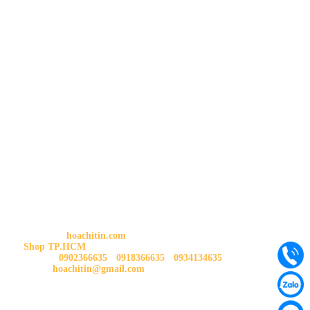
THÔNG TIN SHOP
HOA CHÍ TÍN
Trang chủ:
hoachitin.com
Shop TP.HCM
: 88 Gò Dầu, P.Tân Quý, Q.Tân Phú, Tp.HCM
Liên hệ:
0902366635
-
0918366635
-
0934134635
Email:
hoachitin@gmail.com
LƯU Ý:
Shop HOA CHÍ TÍN mở cửa tất cả các ngày trong tuần từ 9h00 đến
21h00