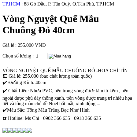
TP.HCM :
88 Gò Dầu, P. Tân Quý, Q.Tân Phú, TP.HCM
Vòng Nguyệt Quế Mẫu
Chuông Đỏ 40cm
Giá lẻ : 255.000 VNĐ
Chọn số lượng :
VÒNG NGUYỆT QUẾ MẪU CHUÔNG ĐỎ -HOA CHÍ TÍN
💵 Giá lẻ: 255.000 (bao chất lượng toàn quốc)
✔️ Đường Kính: 40cm
✔️ Chất Liệu: Nhựa PVC, bên trong vòng được làm từ kẽm , bên
ngoài được phủ dây thông xanh, trên vòng được trang trí nhiều họa
tiết và tông màu chủ đề Noel bắt mắt, xinh động,...
✔️Màu Sắc: Tông Màu Trắng Bạc Như Hình
☎️ Hotline: Ms Chi - 0902 366 635 - 0918 366 635