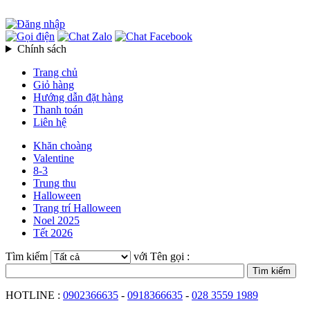
Chính sách
Trang chủ
Giỏ hàng
Hướng dẫn đặt hàng
Thanh toán
Liên hệ
Khăn choàng
Valentine
8-3
Trung thu
Halloween
Trang trí Halloween
Noel 2025
Tết 2026
Tìm kiếm
với Tên gọi :
HOTLINE :
0902366635
-
0918366635
-
028 3559 1989