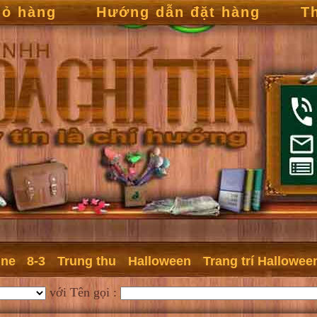
iỏ hàng
Hướng dẫn đặt hàng
T
ine
8-3
Trung thu
Halloween
Trang trí Hallowee
với Tên gọi :