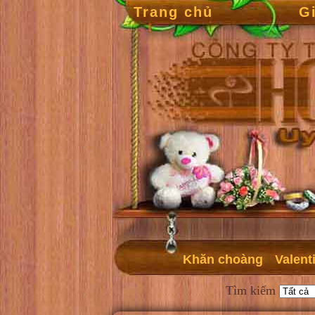
Trang chủ
G
Khăn choàng
Valent
Tìm kiếm