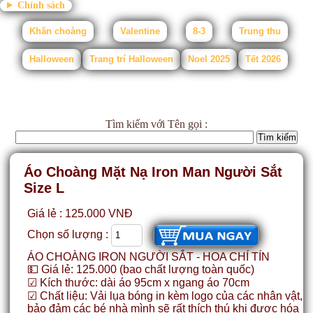
Chính sách
Khăn choàng
Valentine
8-3
Trung thu
Halloween
Trang trí Halloween
Noel 2025
Tết 2026
Tìm kiếm
với Tên gọi :
Áo Choàng Mặt Nạ Iron Man Người Sắt
Size L
Giá lẻ : 125.000 VNĐ
Chọn số lượng :
ÁO CHOÀNG IRON NGƯỜI SẮT - HOA CHÍ TÍN
💵 Giá lẻ: 125.000 (bao chất lượng toàn quốc)
☑ Kích thước: dài áo 95cm x ngang áo 70cm
☑ Chất liệu: Vải lụa bóng in kèm logo của các nhân vật,
bảo đảm các bé nhà mình sẽ rất thích thú khi được hóa