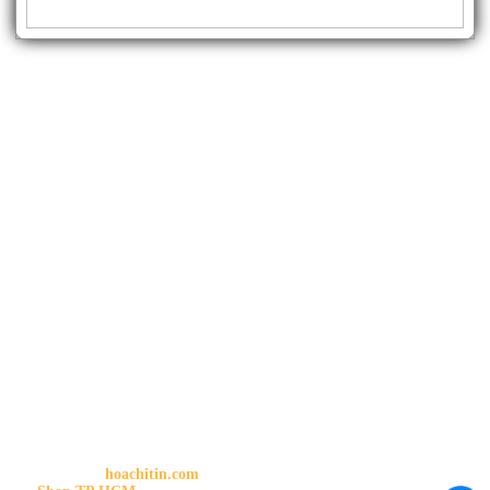
THÔNG TIN SHOP
HOA CHÍ TÍN
Trang chủ:
hoachitin.com