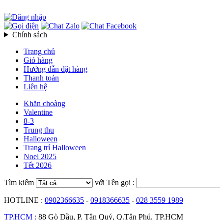
Chính sách
Trang chủ
Giỏ hàng
Hướng dẫn đặt hàng
Thanh toán
Liên hệ
Khăn choàng
Valentine
8-3
Trung thu
Halloween
Trang trí Halloween
Noel 2025
Tết 2026
Tìm kiếm
với Tên gọi :
HOTLINE :
0902366635
-
0918366635
-
028 3559 1989
TP.HCM :
88 Gò Dầu, P. Tân Quý, Q.Tân Phú, TP.HCM