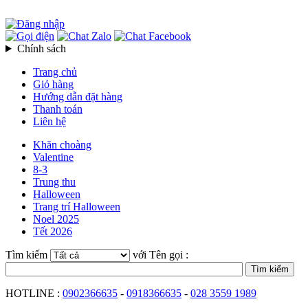
Chính sách
Trang chủ
Giỏ hàng
Hướng dẫn đặt hàng
Thanh toán
Liên hệ
Khăn choàng
Valentine
8-3
Trung thu
Halloween
Trang trí Halloween
Noel 2025
Tết 2026
Tìm kiếm
với Tên gọi :
HOTLINE :
0902366635
-
0918366635
-
028 3559 1989